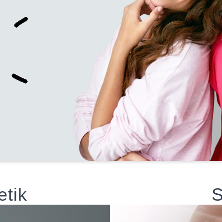
etik
S